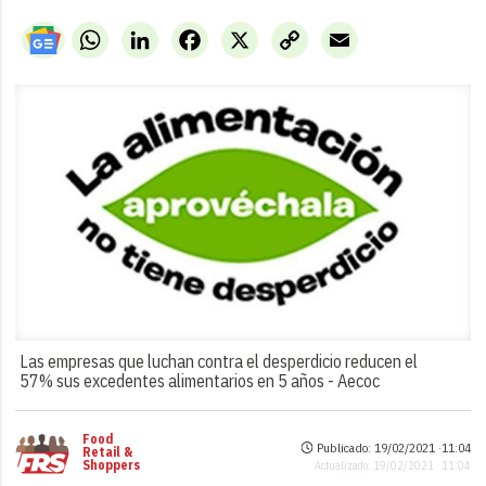
WhatsApp
LinkedIn
Facebook
X
Copy
Email
Link
Las empresas que luchan contra el desperdicio reducen el
57% sus excedentes alimentarios en 5 años -
Aecoc
Food
Publicado: 19/02/2021 ·
11:04
Retail &
Shoppers
Actualizado: 19/02/2021 · 11:04