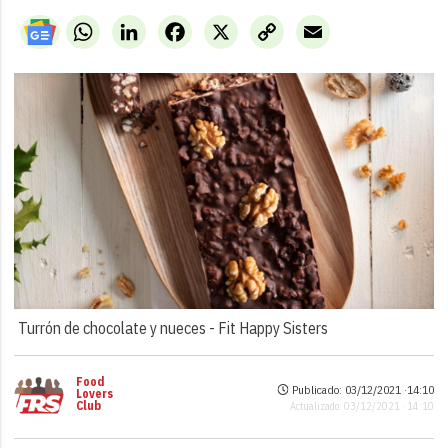
WhatsApp
LinkedIn
Facebook
X
Copy
Email
Link
Turrón de chocolate y nueces -
Fit Happy Sisters
Food
Publicado: 03/12/2021 ·
14:10
Lovers
Club
Actualizado: 03/12/2021 · 14:10