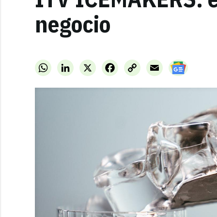
negocio
WhatsApp
LinkedIn
X
Facebook
Copy
Email
Link