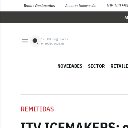
Temas Destacados
Anuario Innovación
TOP 100 FR
A
125,000
seguidores
en redes sociales
NOVEDADES
SECTOR
RETAIL
REMITIDAS
ITV ICEMAKERS: el