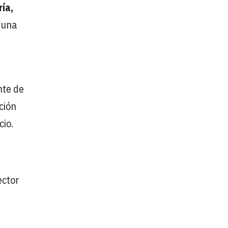
ría,
 una
nte de
ción
cio.
ector