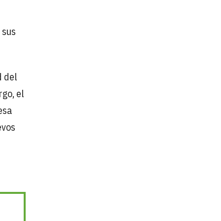
 sus
d del
go, el
esa
evos