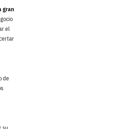
a gran
egocio
ar el
certar
o de
os
r su