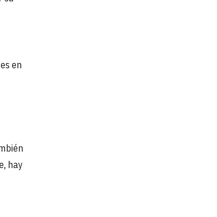
les en
ambién
e, hay