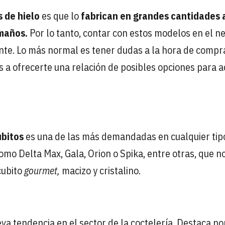
 de hielo
es que lo
fabrican en grandes cantidades 
maños.
Por lo tanto, contar con estos modelos en el n
ente. Lo más normal es tener dudas a la hora de compr
a ofrecerte una relación de posibles opciones para a
ubitos
es una de las más demandadas en cualquier tip
omo Delta Max, Gala, Orion o Spika, entre otras, que n
cubito
gourmet,
macizo y cristalino.
va tendencia en el sector de la coctelería. Destaca po