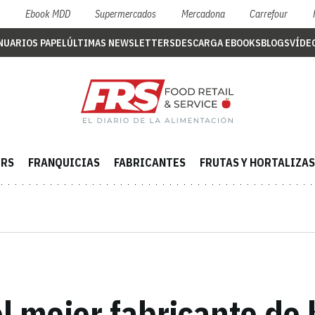
S
Ebook MDD
Supermercados
Mercadona
Carrefour
NUARIOS PAPEL
ÚLTIMAS NEWSLETTERS
DESCARGA EBOOKS
BLOGS
VÍDE
ERS
FRANQUICIAS
FABRICANTES
FRUTAS Y HORTALIZAS
 mejor fabricante de h