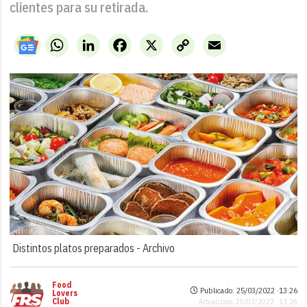
clientes para su retirada.
WhatsApp
LinkedIn
Facebook
X
Copy
Email
Link
Distintos platos preparados -
Archivo
Food
Publicado: 25/03/2022 ·
13:26
Lovers
Club
Actualizado: 25/03/2022 · 13:26