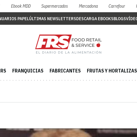
S
Ebook MDD
Supermercados
Mercadona
Carrefour
NUARIOS PAPEL
ÚLTIMAS NEWSLETTERS
DESCARGA EBOOKS
BLOGS
VÍDE
ERS
FRANQUICIAS
FABRICANTES
FRUTAS Y HORTALIZAS