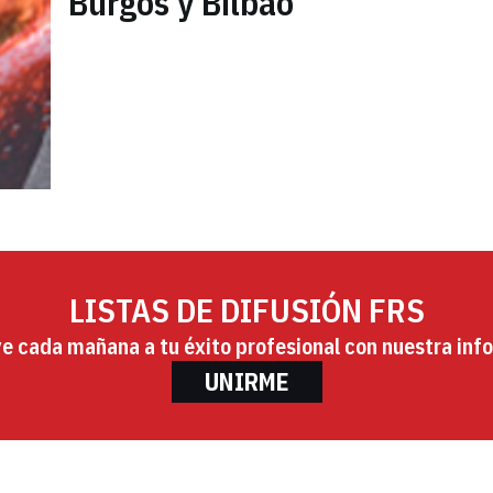
Burgos y Bilbao
LISTAS DE DIFUSIÓN FRS
ye cada mañana a tu éxito profesional con nuestra info
UNIRME