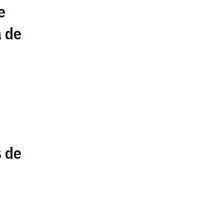
e
a de
s de