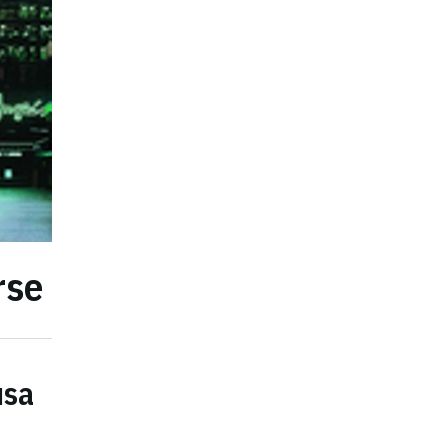
rse
usa