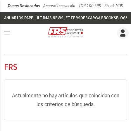
Temas Destacados
Anuario Innovación
TOP 100 FRS
Ebook MDD
Su
ANUARIOS PAPEL
ÚLTIMAS NEWSLETTERS
DESCARGA EBOOKS
BLOGS
V
FRS
Actualmente no hay artículos que coincidan con
los criterios de búsqueda.