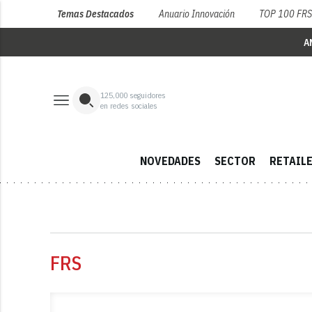
Temas Destacados
Anuario Innovación
TOP 100 FR
A
125,000
seguidores
en redes sociales
NOVEDADES
SECTOR
RETAIL
FRS