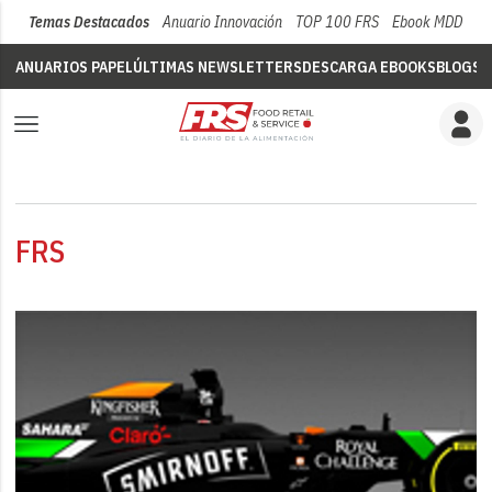
Temas Destacados
Anuario Innovación
TOP 100 FRS
Ebook MDD
Su
ANUARIOS PAPEL
ÚLTIMAS NEWSLETTERS
DESCARGA EBOOKS
BLOGS
V
FRS