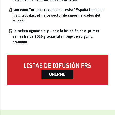
de ahorro de 1.000 millones de dólares
4
Laureano Turienzo revalida su tesis: "España tiene, sin
lugar a dudas, el mejor sector de supermercados del
mundo"
5
Heineken aguanta el pulso a la inflación en el primer
semestre de 2026 gracias al empuje de su gama
premium
LISTAS DE DIFUSIÓN FRS
UNIRME