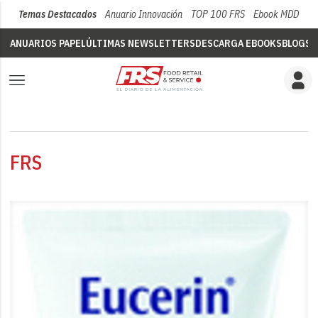
Temas Destacados
Anuario Innovación
TOP 100 FRS
Ebook MDD
Su
ANUARIOS PAPEL
ÚLTIMAS NEWSLETTERS
DESCARGA EBOOKS
BLOGS
V
FRS