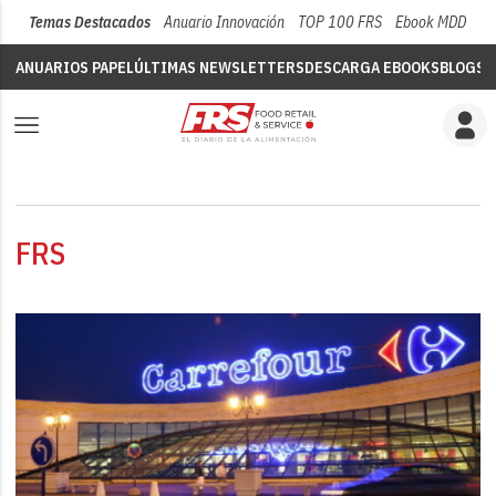
Temas Destacados
Anuario Innovación
TOP 100 FRS
Ebook MDD
Su
ANUARIOS PAPEL
ÚLTIMAS NEWSLETTERS
DESCARGA EBOOKS
BLOGS
V
FRS