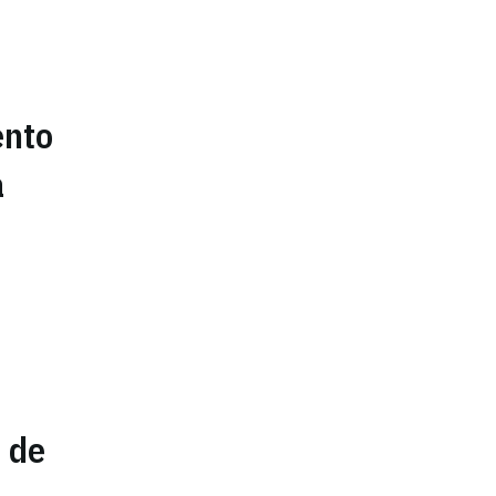
ento
a
a de