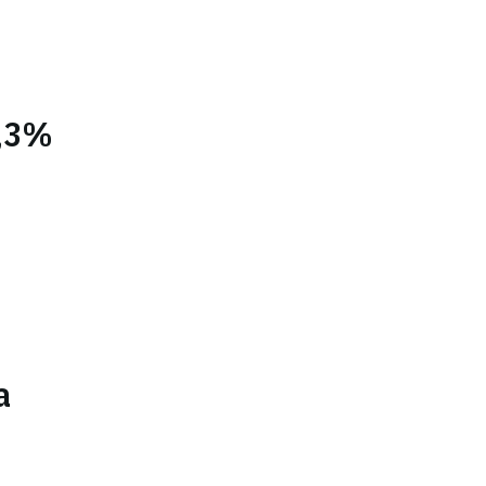
4,3%
a