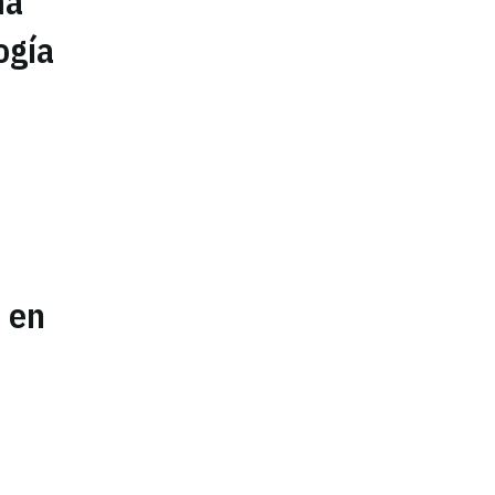
ma
gía
% en