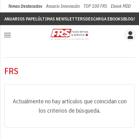
Temas Destacados
Anuario Innovación
TOP 100 FRS
Ebook MDD
Su
ANUARIOS PAPEL
ÚLTIMAS NEWSLETTERS
DESCARGA EBOOKS
BLOGS
V
FRS
Actualmente no hay artículos que coincidan con
los criterios de búsqueda.