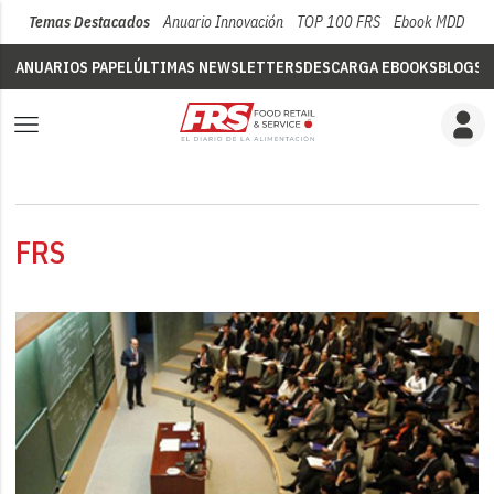
Temas Destacados
Anuario Innovación
TOP 100 FRS
Ebook MDD
Su
ANUARIOS PAPEL
ÚLTIMAS NEWSLETTERS
DESCARGA EBOOKS
BLOGS
V
FRS