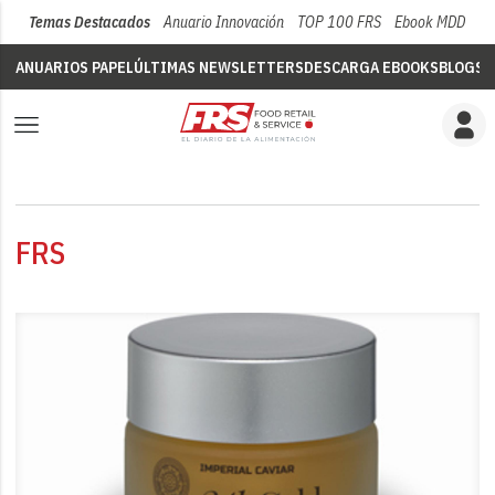
Temas Destacados
Anuario Innovación
TOP 100 FRS
Ebook MDD
Su
ANUARIOS PAPEL
ÚLTIMAS NEWSLETTERS
DESCARGA EBOOKS
BLOGS
V
FRS