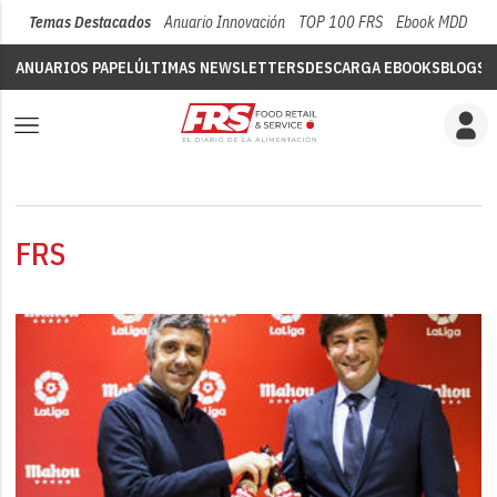
Temas Destacados
Anuario Innovación
TOP 100 FRS
Ebook MDD
Su
ANUARIOS PAPEL
ÚLTIMAS NEWSLETTERS
DESCARGA EBOOKS
BLOGS
V
FRS