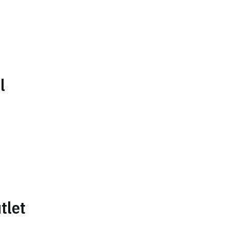
l
tlet