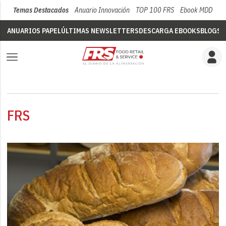
Temas Destacados
Anuario Innovación
TOP 100 FRS
Ebook MDD
Su
ANUARIOS PAPEL
ÚLTIMAS NEWSLETTERS
DESCARGA EBOOKS
BLOGS
V
FRS