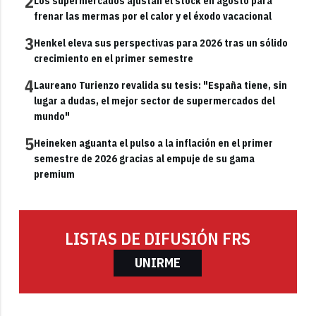
2
Los supermercados ajustan el stock en agosto para
frenar las mermas por el calor y el éxodo vacacional
3
Henkel eleva sus perspectivas para 2026 tras un sólido
crecimiento en el primer semestre
4
Laureano Turienzo revalida su tesis: "España tiene, sin
lugar a dudas, el mejor sector de supermercados del
mundo"
5
Heineken aguanta el pulso a la inflación en el primer
semestre de 2026 gracias al empuje de su gama
premium
LISTAS DE DIFUSIÓN FRS
UNIRME