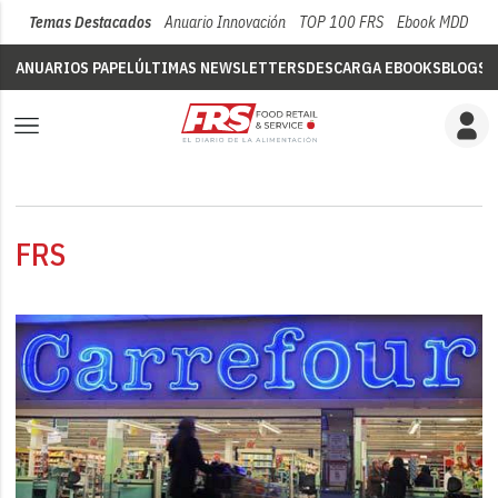
Temas Destacados
Anuario Innovación
TOP 100 FRS
Ebook MDD
Su
ANUARIOS PAPEL
ÚLTIMAS NEWSLETTERS
DESCARGA EBOOKS
BLOGS
V
FRS