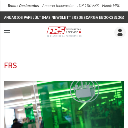
Temas Destacados
Anuario Innovación
TOP 100 FRS
Ebook MDD
Su
ANUARIOS PAPEL
ÚLTIMAS NEWSLETTERS
DESCARGA EBOOKS
BLOGS
V
FRS