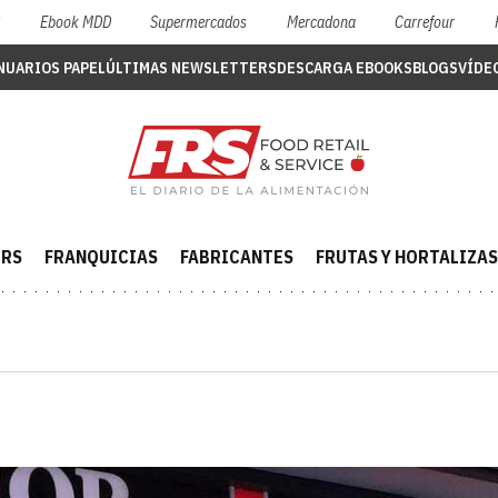
S
Ebook MDD
Supermercados
Mercadona
Carrefour
NUARIOS PAPEL
ÚLTIMAS NEWSLETTERS
DESCARGA EBOOKS
BLOGS
VÍDE
ERS
FRANQUICIAS
FABRICANTES
FRUTAS Y HORTALIZAS