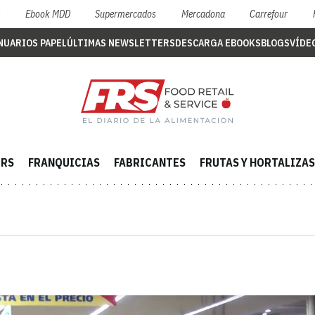
S
Ebook MDD
Supermercados
Mercadona
Carrefour
NUARIOS PAPEL
ÚLTIMAS NEWSLETTERS
DESCARGA EBOOKS
BLOGS
VÍDE
ERS
FRANQUICIAS
FABRICANTES
FRUTAS Y HORTALIZAS