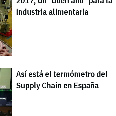
2017, un "buen año" para la
industria alimentaria
Así está el termómetro del
Supply Chain en España