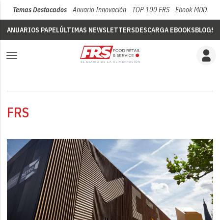
Temas Destacados
Anuario Innovación
TOP 100 FRS
Ebook MDD
Su
ANUARIOS PAPEL
ÚLTIMAS NEWSLETTERS
DESCARGA EBOOKS
BLOGS
V
FRS