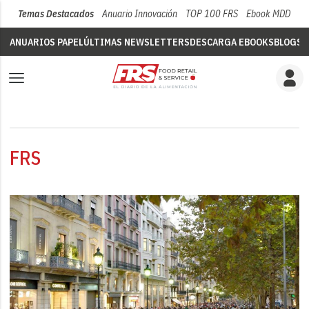
Temas Destacados
Anuario Innovación
TOP 100 FRS
Ebook MDD
Su
ANUARIOS PAPEL
ÚLTIMAS NEWSLETTERS
DESCARGA EBOOKS
BLOGS
V
FRS