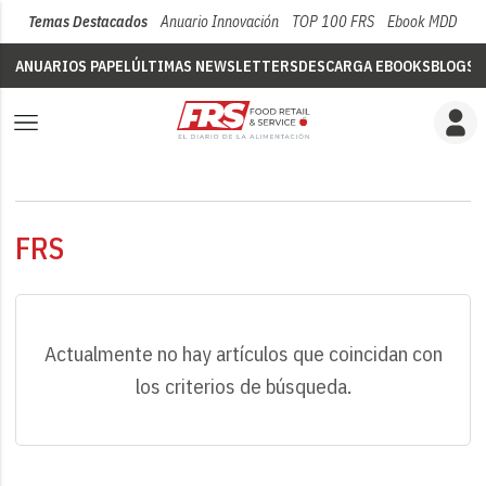
Temas Destacados
Anuario Innovación
TOP 100 FRS
Ebook MDD
Su
ANUARIOS PAPEL
ÚLTIMAS NEWSLETTERS
DESCARGA EBOOKS
BLOGS
V
FRS
Actualmente no hay artículos que coincidan con
los criterios de búsqueda.