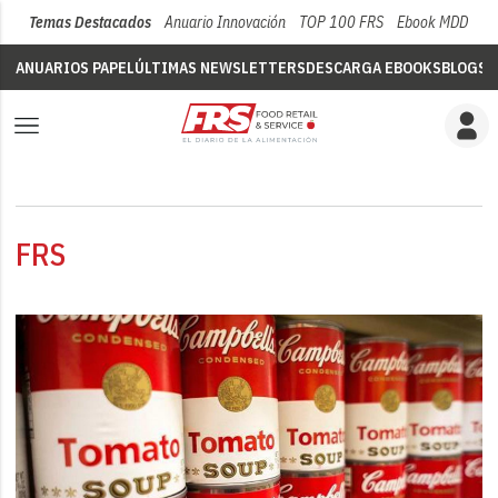
Temas Destacados
Anuario Innovación
TOP 100 FRS
Ebook MDD
Su
ANUARIOS PAPEL
ÚLTIMAS NEWSLETTERS
DESCARGA EBOOKS
BLOGS
V
FRS