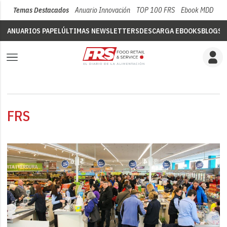
Temas Destacados
Anuario Innovación
TOP 100 FRS
Ebook MDD
Su
ANUARIOS PAPEL
ÚLTIMAS NEWSLETTERS
DESCARGA EBOOKS
BLOGS
V
FRS