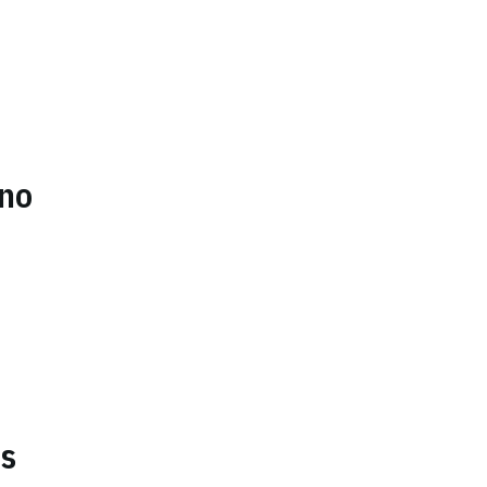
.
 no
es