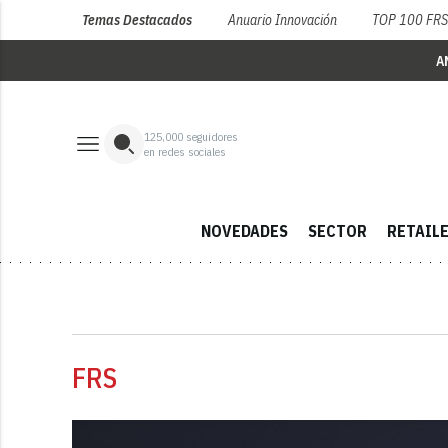
Temas Destacados
Anuario Innovación
TOP 100 FR
A
125,000
seguidores
en redes sociales
NOVEDADES
SECTOR
RETAIL
FRS