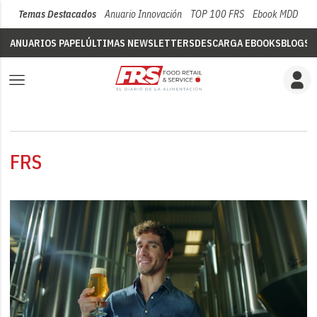
Temas Destacados
Anuario Innovación
TOP 100 FRS
Ebook MDD
Su
ANUARIOS PAPEL
ÚLTIMAS NEWSLETTERS
DESCARGA EBOOKS
BLOGS
V
FRS