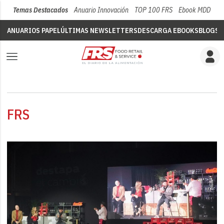
Temas Destacados
Anuario Innovación
TOP 100 FRS
Ebook MDD
Su
ANUARIOS PAPEL
ÚLTIMAS NEWSLETTERS
DESCARGA EBOOKS
BLOGS
V
FRS