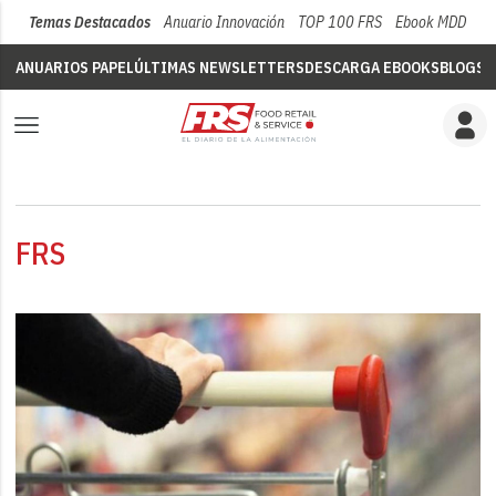
Temas Destacados
Anuario Innovación
TOP 100 FRS
Ebook MDD
Su
ANUARIOS PAPEL
ÚLTIMAS NEWSLETTERS
DESCARGA EBOOKS
BLOGS
V
FRS