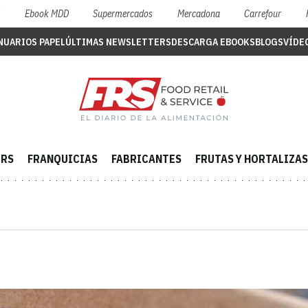
S
Ebook MDD
Supermercados
Mercadona
Carrefour
NUARIOS PAPEL
ÚLTIMAS NEWSLETTERS
DESCARGA EBOOKS
BLOGS
VÍDE
ERS
FRANQUICIAS
FABRICANTES
FRUTAS Y HORTALIZAS