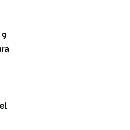
 9
pra
el