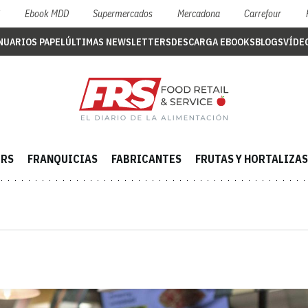
S
Ebook MDD
Supermercados
Mercadona
Carrefour
NUARIOS PAPEL
ÚLTIMAS NEWSLETTERS
DESCARGA EBOOKS
BLOGS
VÍDE
ERS
FRANQUICIAS
FABRICANTES
FRUTAS Y HORTALIZAS