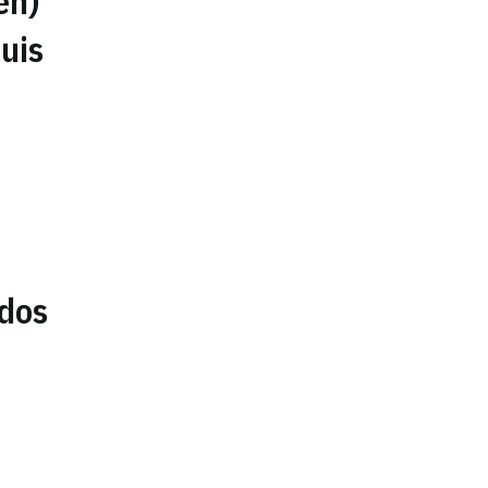
én)
uis
 dos