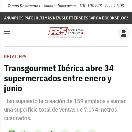
Temas Destacados
Anuario Innovación
TOP 100 FRS
Ebook MDD
Su
ANUARIOS PAPEL
ÚLTIMAS NEWSLETTERS
DESCARGA EBOOKS
BLOGS
V
RETAILERS
Transgourmet Ibérica abre 34
supermercados entre enero y
junio
Han supuesto la creación de 159 empleos y suman
una superficie total de ventas de 7.074 metros
cuadrados.