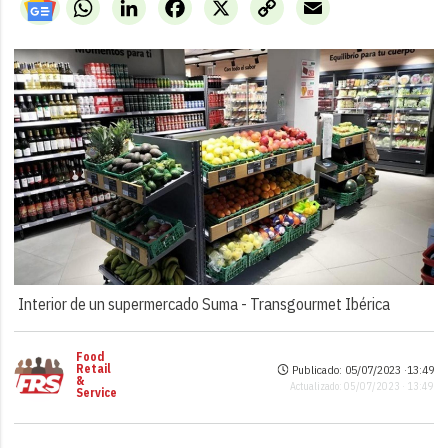
WhatsApp
LinkedIn
Facebook
X
Copy
Email
Link
Interior de un supermercado Suma -
Transgourmet Ibérica
Food
Retail
Publicado: 05/07/2023 ·
13:49
&
Actualizado: 05/07/2023 · 13:49
Service