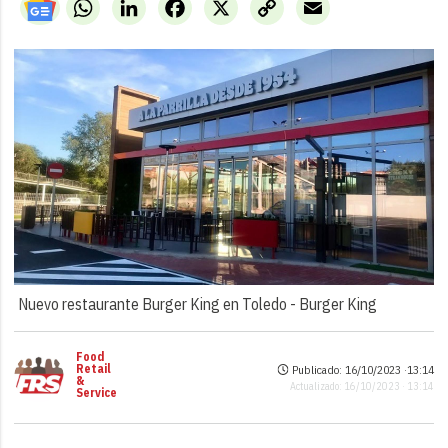
WhatsApp
LinkedIn
Facebook
X
Copy
Email
Link
Nuevo restaurante Burger King en Toledo -
Burger King
Food
Retail
Publicado: 16/10/2023 ·
13:14
&
Actualizado: 16/10/2023 · 13:14
Service