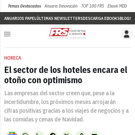
Temas Destacados
Anuario Innovación
TOP 100 FRS
Ebook MDD
Su
ANUARIOS PAPEL
ÚLTIMAS NEWSLETTERS
DESCARGA EBOOKS
BLOGS
V
HORECA
El sector de los hoteles encara el
otoño con optimismo
Las empresas del sector creen que, pese a la
incertidumbre, los próximos meses arrojarán
cifras positivas gracias a los viajes de negocios y a
las comidas y cenas de Navidad.
WhatsApp
LinkedIn
Facebook
X
Copy
Email