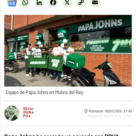
WhatsApp
LinkedIn
Facebook
X
Copy
Email
Link
Equipo de Papa Johns en Molins del Rey.
Víctor
Publicado: 08/07/2026 ·
17:40
Olcina
Pita
Actualizado: 08/07/2026 · 17:40