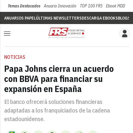
Temas Destacados
Anuario Innovación
TOP 100 FRS
Ebook MDD
Su
ANUARIOS PAPEL
ÚLTIMAS NEWSLETTERS
DESCARGA EBOOKS
BLOGS
V
NOTICIAS
Papa Johns cierra un acuerdo
con BBVA para financiar su
expansión en España
El banco ofrecerá soluciones financieras
adaptadas a los franquiciados de la cadena
estadounidense.