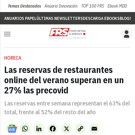
Temas Destacados
Anuario Innovación
TOP 100 FRS
Ebook MDD
Su
ANUARIOS PAPEL
ÚLTIMAS NEWSLETTERS
DESCARGA EBOOKS
BLOGS
V
HORECA
Las reservas de restaurantes
online del verano superan en un
27% las precovid
Las reservas entre semana representan el 63% del
total, frente al 52% del resto del año
WhatsApp
LinkedIn
Facebook
X
Copy
Email
Link