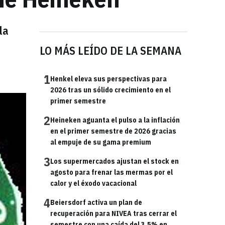
la
LO MÁS LEÍDO DE LA SEMANA
1
Henkel eleva sus perspectivas para
2026 tras un sólido crecimiento en el
primer semestre
2
Heineken aguanta el pulso a la inflación
en el primer semestre de 2026 gracias
al empuje de su gama premium
3
Los supermercados ajustan el stock en
agosto para frenar las mermas por el
calor y el éxodo vacacional
4
Beiersdorf activa un plan de
recuperación para NIVEA tras cerrar el
semestre con una caída del 3,5% en