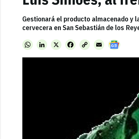
Gestionará el producto almacenado y la
cervecera en San Sebastián de los Reye
WhatsApp
LinkedIn
X
Facebook
Copy
Email
Link