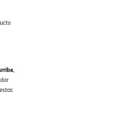
ucto
rriba
,
ador
 estos