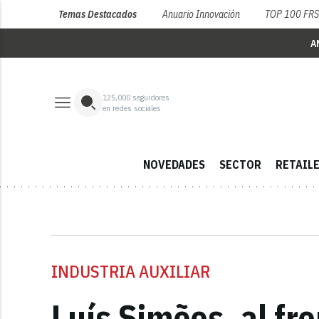
Temas Destacados
Anuario Innovación
TOP 100 FR
A
125,000
seguidores
en redes sociales
NOVEDADES
SECTOR
RETAIL
INDUSTRIA AUXILIAR
Luís Simões, al fr