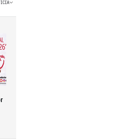
TICIA
r