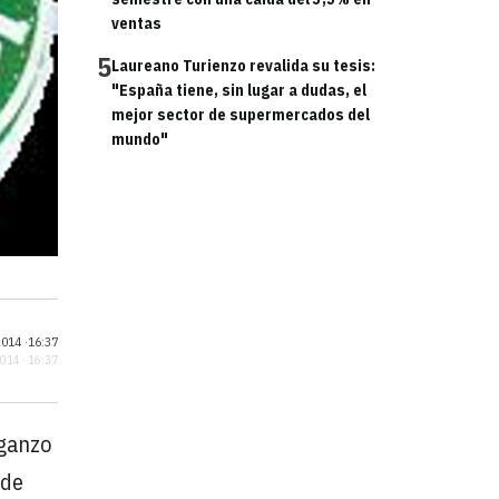
ventas
5
Laureano Turienzo revalida su tesis:
"España tiene, sin lugar a dudas, el
mejor sector de supermercados del
mundo"
014 ·
16:37
2014 · 16:37
ganzo
 de