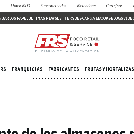
S
Ebook MDD
Supermercados
Mercadona
Carrefour
NUARIOS PAPEL
ÚLTIMAS NEWSLETTERS
DESCARGA EBOOKS
BLOGS
VÍDE
ERS
FRANQUICIAS
FABRICANTES
FRUTAS Y HORTALIZAS
ente de los almacenes