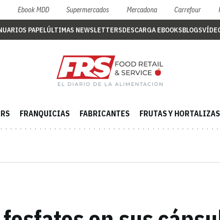
S
Ebook MDD
Supermercados
Mercadona
Carrefour
NUARIOS PAPEL
ÚLTIMAS NEWSLETTERS
DESCARGA EBOOKS
BLOGS
VÍDE
ERS
FRANQUICIAS
FABRICANTES
FRUTAS Y HORTALIZAS
 fosfatos en sus cápsul