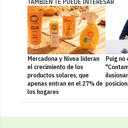
TAMBIÉN TE PUEDE INTERESAR
Mercadona y Nivea lideran
Puig no 
el crecimiento de los
"Contam
productos solares, que
ilusiona
apenas entran en el 27% de
posicio
los hogares