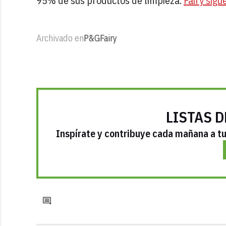
95% de sus productos de limpieza.
Fairy sig
Archivado en
P&G
Fairy
LISTAS D
Inspírate y contribuye cada mañana a tu 