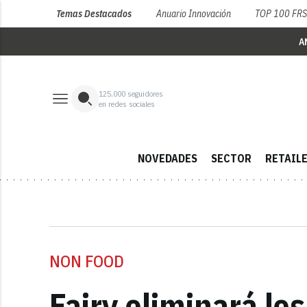
Temas Destacados
Anuario Innovación
TOP 100 FR
A
125,000
seguidores
en redes sociales
NOVEDADES
SECTOR
RETAIL
NON FOOD
Fairy eliminará los