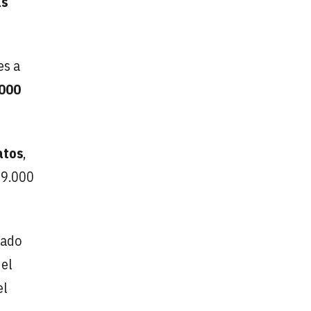
as
es a
.000
atos
,
 9.000
tado
 el
el