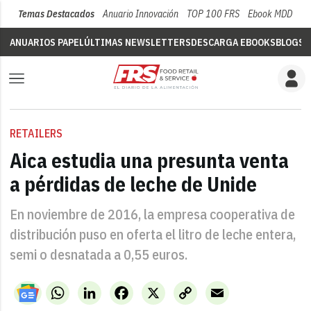
Temas Destacados
Anuario Innovación
TOP 100 FRS
Ebook MDD
Su
ANUARIOS PAPEL
ÚLTIMAS NEWSLETTERS
DESCARGA EBOOKS
BLOGS
V
RETAILERS
Aica estudia una presunta venta
a pérdidas de leche de Unide
En noviembre de 2016, la empresa cooperativa de
distribución puso en oferta el litro de leche entera,
semi o desnatada a 0,55 euros.
WhatsApp
LinkedIn
Facebook
X
Copy
Email
Link