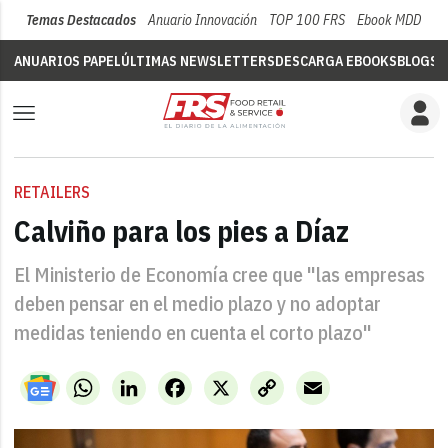
Temas Destacados
Anuario Innovación
TOP 100 FRS
Ebook MDD
Su
ANUARIOS PAPEL
ÚLTIMAS NEWSLETTERS
DESCARGA EBOOKS
BLOGS
V
RETAILERS
Calviño para los pies a Díaz
El Ministerio de Economía cree que "las empresas
deben pensar en el medio plazo y no adoptar
medidas teniendo en cuenta el corto plazo"
WhatsApp
LinkedIn
Facebook
X
Copy
Email
Link