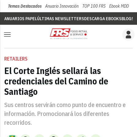
Temas Destacados
Anuario Innovación
TOP 100 FRS
Ebook MDD
Su
ANUARIOS PAPEL
ÚLTIMAS NEWSLETTERS
DESCARGA EBOOKS
BLOGS
V
RETAILERS
El Corte Inglés sellará las
credenciales del Camino de
Santiago
Sus centros servirán como punto de encuentro e
información. Promocionará los diferentes
recorridos.