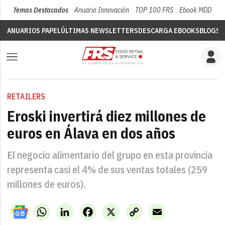
Temas Destacados
Anuario Innovación
TOP 100 FRS
Ebook MDD
Su
ANUARIOS PAPEL
ÚLTIMAS NEWSLETTERS
DESCARGA EBOOKS
BLOGS
V
RETAILERS
Eroski invertirá diez millones de
euros en Álava en dos años
El negocio alimentario del grupo en esta provincia
representa casi el 4% de sus ventas totales (259
millones de euros).
WhatsApp
LinkedIn
Facebook
X
Copy
Email
Link