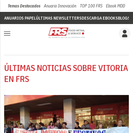
Temas Destacados
Anuario Innovación
TOP 100 FRS
Ebook MDD
Su
ANUARIOS PAPEL
ÚLTIMAS NEWSLETTERS
DESCARGA EBOOKS
BLOGS
V
ÚLTIMAS NOTICIAS SOBRE VITORIA
EN FRS