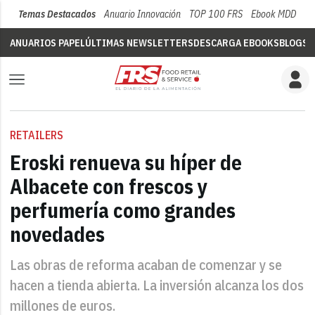
Temas Destacados
Anuario Innovación
TOP 100 FRS
Ebook MDD
Su
ANUARIOS PAPEL
ÚLTIMAS NEWSLETTERS
DESCARGA EBOOKS
BLOGS
V
RETAILERS
Eroski renueva su híper de
Albacete con frescos y
perfumería como grandes
novedades
Las obras de reforma acaban de comenzar y se
hacen a tienda abierta. La inversión alcanza los dos
millones de euros.