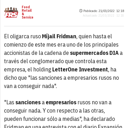
Food
Retail
Publicado: 21/03/2022 ·
12:18
&
Actualizado: 21/03/2022 · 12:18
Service
El oligarca ruso
Míjail Fridman
, quien hasta el
comienzo de este mes era uno de los principales
accionistas de la cadena de
supermercados DIA
a
través del conglomerado que controla esta
empresa, el holding
LetterOne Investment
, ha
dicho que "las sanciones a empresarios rusos no
van a conseguir nada".
"Las
sanciones
a
empresarios
rusos no van a
conseguir nada. Y con respecto a las otras,
pueden funcionar sólo a medias", ha declarado
Fridman en una entrevista con el diario Expansión