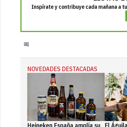
Inspírate y contribuye cada mañana a tu 
NOVEDADES DESTACADAS
Heineken España amplía su
El Águil