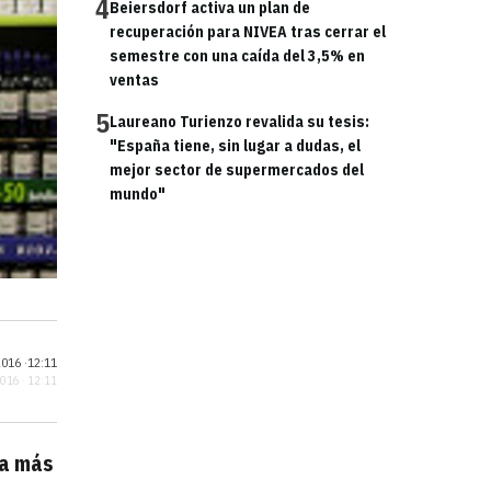
4
Beiersdorf activa un plan de
recuperación para NIVEA tras cerrar el
semestre con una caída del 3,5% en
ventas
5
Laureano Turienzo revalida su tesis:
"España tiene, sin lugar a dudas, el
mejor sector de supermercados del
mundo"
016 ·
12:11
2016 · 12:11
ra más