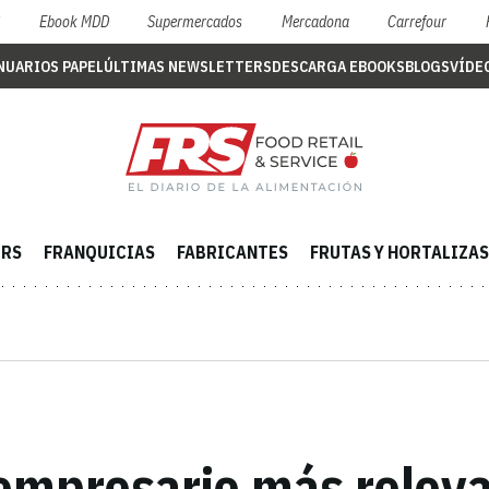
S
Ebook MDD
Supermercados
Mercadona
Carrefour
NUARIOS PAPEL
ÚLTIMAS NEWSLETTERS
DESCARGA EBOOKS
BLOGS
VÍDE
ERS
FRANQUICIAS
FABRICANTES
FRUTAS Y HORTALIZAS
 empresario más relev