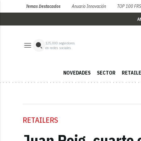
Temas Destacados
Anuario Innovación
TOP 100 FR
A
125,000
seguidores
en redes sociales
NOVEDADES
SECTOR
RETAIL
RETAILERS
Juan Roig, cuarto