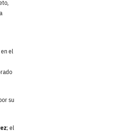
eto,
a
 en el
orado
por su
rez
; el