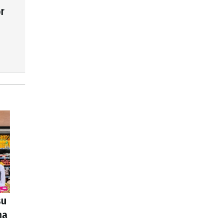
r
su
na