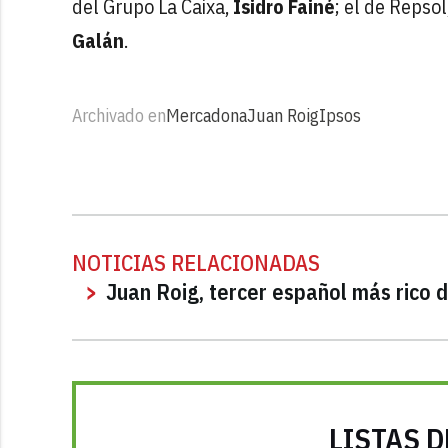
del Grupo La Caixa,
Isidro Fainé
; el de Repsol
Galán
.
Archivado en
Mercadona
Juan Roig
Ipsos
NOTICIAS RELACIONADAS
Juan Roig, tercer español más rico 
LISTAS D