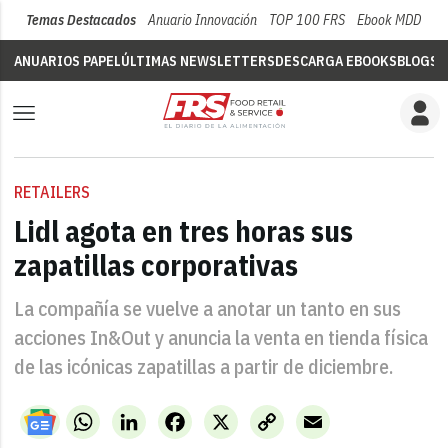
Temas Destacados
Anuario Innovación
TOP 100 FRS
Ebook MDD
Su
ANUARIOS PAPEL
ÚLTIMAS NEWSLETTERS
DESCARGA EBOOKS
BLOGS
V
RETAILERS
Lidl agota en tres horas sus
zapatillas corporativas
La compañía se vuelve a anotar un tanto en sus
acciones In&Out y anuncia la venta en tienda física
de las icónicas zapatillas a partir de diciembre.
WhatsApp
LinkedIn
Facebook
X
Copy
Email
Link